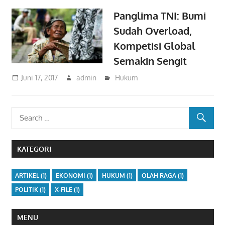
Panglima TNI: Bumi
Sudah Overload,
Kompetisi Global
Semakin Sengit
Juni 17, 2017
admin
Hukum
KATEGORI
ARTIKEL
(1)
EKONOMI
(1)
HUKUM
(1)
OLAH RAGA
(1)
POLITIK
(1)
X-FILE
(1)
MENU