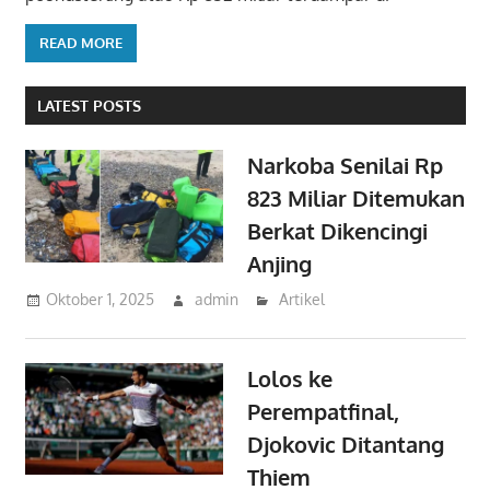
READ MORE
LATEST POSTS
Narkoba Senilai Rp
823 Miliar Ditemukan
Berkat Dikencingi
Anjing
Oktober 1, 2025
admin
Artikel
Lolos ke
Perempatfinal,
Djokovic Ditantang
Thiem