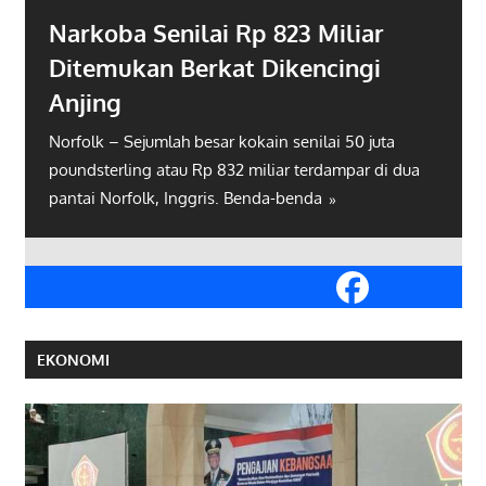
Lolos ke Perempatfinal, Djokovi
ar
Ditantang Thiem
gi
Paris – Novak Djokovic melanjutkan langkahnya 
Prancis Terbuka ke babak perempatfinal setelah
 juta
menang atas Albert Ramos-Vinolas. Sang juara
r di dua
EKONOMI