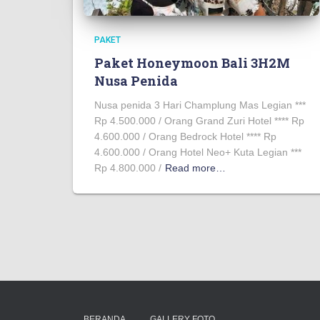
PAKET
Paket Honeymoon Bali 3H2M
Nusa Penida
Nusa penida 3 Hari Champlung Mas Legian ***
Rp 4.500.000 / Orang Grand Zuri Hotel **** Rp
4.600.000 / Orang Bedrock Hotel **** Rp
4.600.000 / Orang Hotel Neo+ Kuta Legian ***
Rp 4.800.000 /
Read more…
BERANDA
GALLERY FOTO