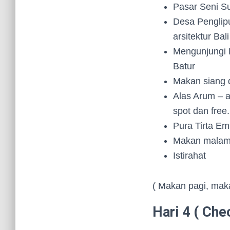
Pasar Seni Su
Desa Penglipu
arsitektur Bal
Mengunjungi 
Batur
Makan siang d
Alas Arum – 
spot dan free
Pura Tirta Em
Makan malam d
Istirahat
( Makan pagi, mak
Hari 4 ( Che