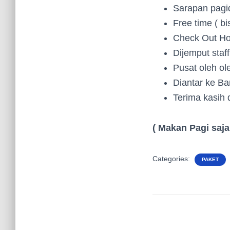
Sarapan pagid
Free time ( bi
Check Out Ho
Dijemput staff
Pusat oleh ol
Diantar ke B
Terima kasih 
( Makan Pagi saja
Categories:
PAKET