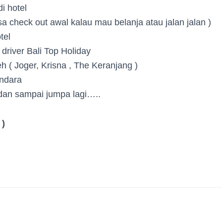
i hotel
sa check out awal kalau mau belanja atau jalan jalan )
tel
 driver Bali Top Holiday
eh ( Joger, Krisna , The Keranjang )
andara
dan sampai jumpa lagi…..
 )