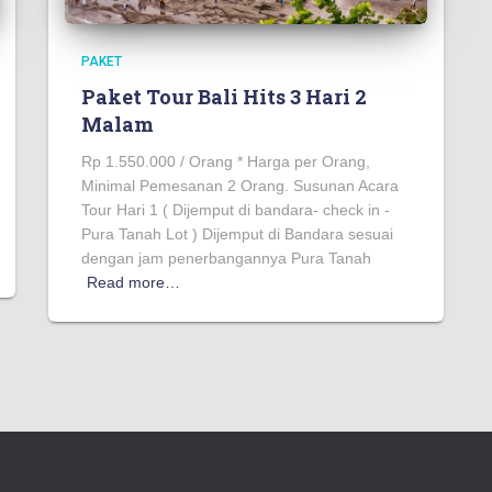
PAKET
Paket Tour Bali Hits 3 Hari 2
Malam
Rp 1.550.000 / Orang * Harga per Orang,
Minimal Pemesanan 2 Orang. Susunan Acara
Tour Hari 1 ( Dijemput di bandara- check in -
Pura Tanah Lot ) Dijemput di Bandara sesuai
dengan jam penerbangannya Pura Tanah
Read more…