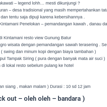
kawati – legend lohh… mesti dikunjungi ?
ran – desa tradisional yang masih mempertahankan tat
i dan tentu saja dipuji karena kebersihannya .
Kintamani Penelokan – pemandangan kawah , danau da
i Kintamani resto view Gunung Batur
agro wisata dengan pemandangan sawah terasering . Sel
. ( swing dan minum kopi dengan biaya tambahan )
pul Tampak Siring ( pura dengan banyak mata air suci )
i lokal resto sebelum pulang ke hotel
an siang , makan malam ) Durasi : 10 sd 12 jam
ck out – oleh oleh – bandara )