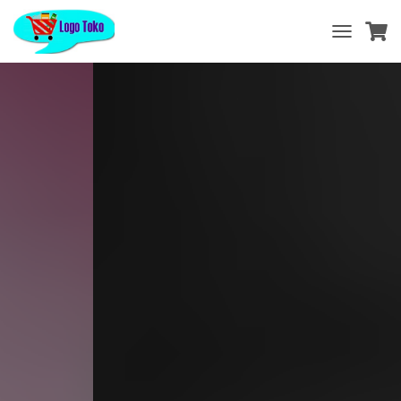
T
O
G
G
L
E
N
A
V
I
G
A
T
I
O
N