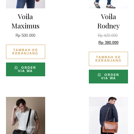
Voila
Voila
Maximus
Rodney
Rp
500.000
Rp
420.000
Rp
380.000
TAMBAH KE
KERANJANG
TAMBAH KE
KERANJANG
ORDER
VIA WA
ORDER
VIA WA