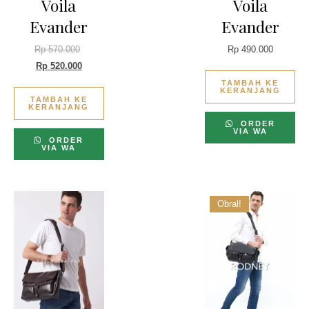
Voila
Voila
Evander
Evander
Rp
570.000
Rp
490.000
Rp
520.000
TAMBAH KE
KERANJANG
TAMBAH KE
KERANJANG
ORDER
VIA WA
ORDER
VIA WA
Obral!