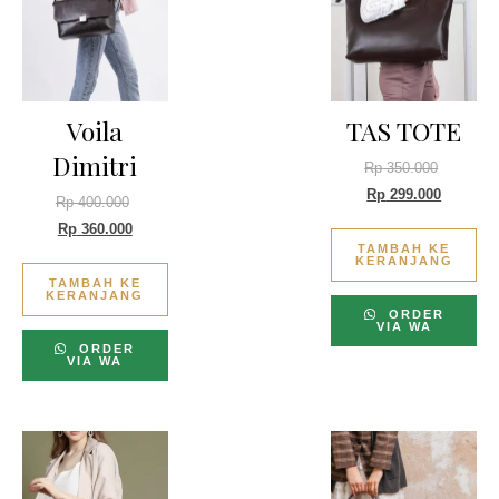
Voila
TAS TOTE
Dimitri
Rp
350.000
Rp
299.000
Rp
400.000
Rp
360.000
TAMBAH KE
KERANJANG
TAMBAH KE
KERANJANG
ORDER
VIA WA
ORDER
VIA WA