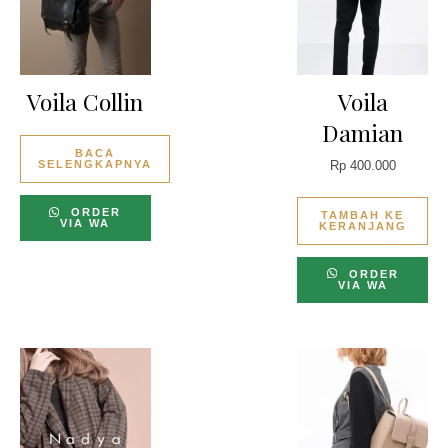
Voila Collin
Voila
Damian
BACA
SELENGKAPNYA
Rp
400.000
ORDER
TAMBAH KE
VIA WA
KERANJANG
ORDER
VIA WA