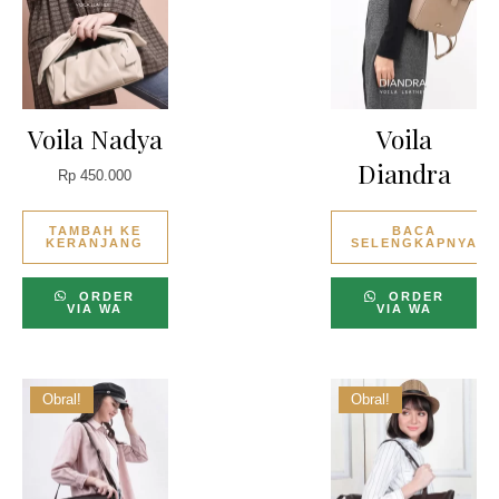
Voila Nadya
Voila
Diandra
Rp
450.000
TAMBAH KE
BACA
KERANJANG
SELENGKAPNYA
ORDER
ORDER
VIA WA
VIA WA
Obral!
Obral!