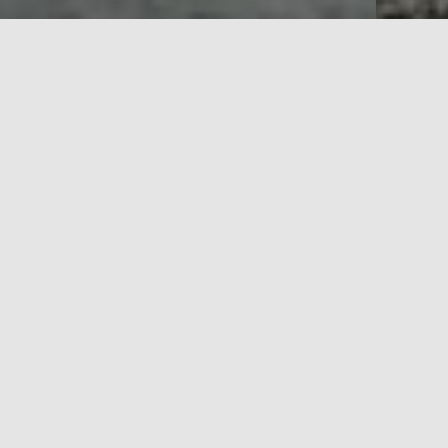
LAYANAN KAMI
Las Pagar
Pagar rumah merupakan salah satu kerangka dan
aksesoris rumah yang sangat penting dalam
membangun rumah. Dengan adanya pagar rumah