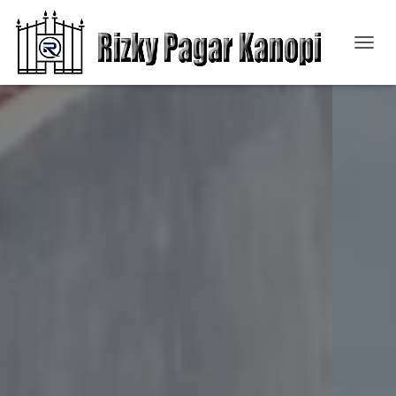
T
O
G
G
L
E
N
A
V
I
G
A
T
I
O
N