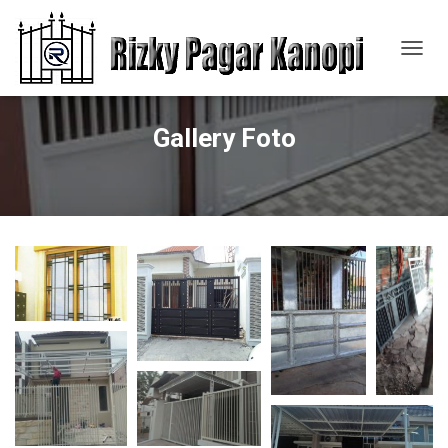
T
O
G
G
Gallery Foto
L
E
N
A
V
I
G
A
T
I
O
N