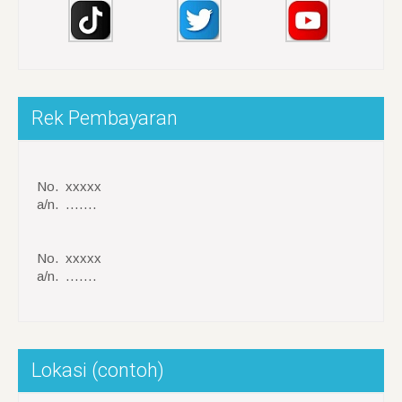
Rek Pembayaran
No. xxxxx
a/n. …….
No. xxxxx
a/n. …….
Lokasi (contoh)