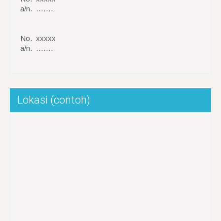
a/n. …….
No. xxxxx
a/n. …….
Lokasi (contoh)