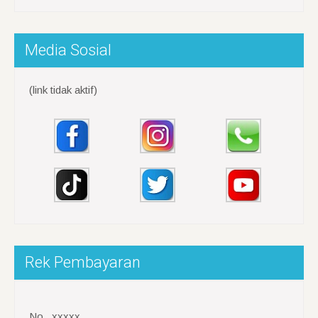
Media Sosial
(link tidak aktif)
Rek Pembayaran
No. xxxxx