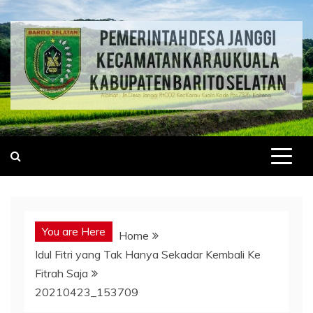
Skip
to
content
Website Desa
Kabar pembangunan desa
You are Here
Home
Idul Fitri yang Tak Hanya Sekadar Kembali Ke
Fitrah Saja
20210423_153709